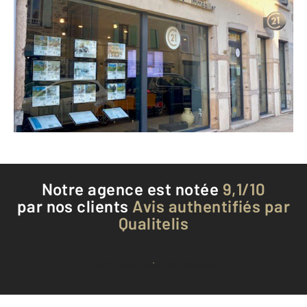
CENTURY 21 Identité Immobilier
142 rue du Général de Gaulle
BRIGNAIS - 69530
Envoyer un message
Téléphoner à l'agence
Notre agence est notée
9,1/10
par nos clients
Avis authentifiés par
Qualitelis
Voir tous les avis clients