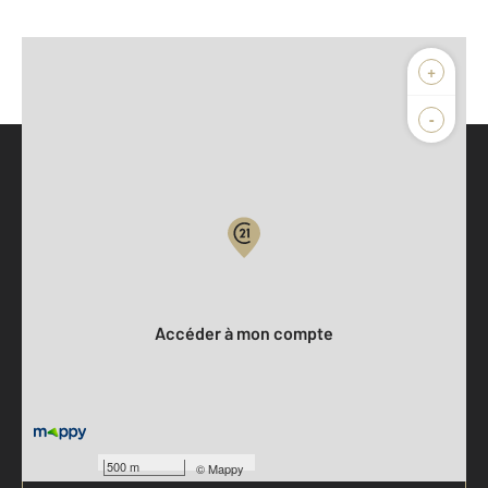
+
-
Parlons de vous, parlons biens
Votre compte :
Accéder à mon compte
500 m
©
Mappy