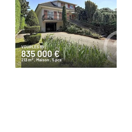
VOURLES 69
835 000 €
2
213 m
, Maison
, 5 pcs