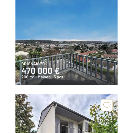
BRIGNAIS 69
470 000 €
2
200 m
, Maison
, 5 pcs